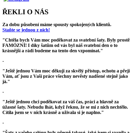
ŘEKLI O NÁS
Za dobu působení máme spousty spokojených klientů.
Staňte se jednou z nich!
"Chtěla bych Vám moc poděkovat za svatební šaty. Byly prostě
FAMÓZNÍ! I díky šatům od vás byl náš svatební den o to
krásnější a rádi budeme na tento den vzpomínat."
-
"Ještě jednou Vám moc děkuji za skvělý přístup, ochotu a přeji
Vám, ať jsou z Vaší práce všechny nevěsty nadšené stejně jako
já."
-
"Ještě jednou chci poděkovat za váš čas, práci a hlavně za
úžasné šaty. Nebudu lhát, když řeknu, že se mi z nich nechtělo.
Cítila jsem se v nich krásně a užívala si je naplno."
-
"Šaty z vašeho salónu byly přesně takové, jaké jsem si vysnila a