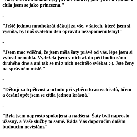
cítila jsem se jako princezna."
-
"Ještě jednou mnohokrát děkuji za vše, v šatech, které jsem si
vysnila, byl náš svatební den opravdu nezapomenutelný!"
-
"Jsem moc vděčná, že jsem měla šaty právě od vás, lépe jsem si
vybrat nemohla. Vydržela jsem v nich až do pěti hodin ráno
druhého dne a ani tak se mi z nich nechtělo svlékat :-). Jste ženy
na správném místě."
-
"Děkuji za trpělivost a ochotu při výběru krásných šatů, líčení
a česání opět jsem se cítila jednou krásná."
-
"Byla jsem naprosto spokojená a nadšená. Šaty byli naprosto
úžasný, a Vaše služby to samé. Ráda Vás doporučím dalším
budoucím nevěstám."