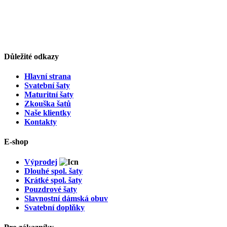
Důležité odkazy
Hlavní strana
Svatební šaty
Maturitní šaty
Zkouška šatů
Naše klientky
Kontakty
E-shop
Výprodej
Dlouhé spol. šaty
Krátké spol. šaty
Pouzdrové šaty
Slavnostní dámská obuv
Svatební doplňky