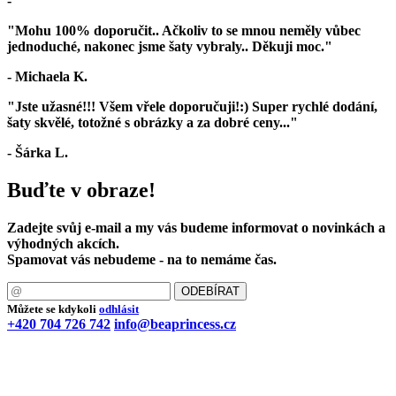
-
"Mohu 100% doporučit.. Ačkoliv to se mnou neměly vůbec
jednoduché, nakonec jsme šaty vybraly.. Děkuji moc."
- Michaela K.
"Jste užasné!!! Všem vřele doporučuji!:) Super rychlé dodání,
šaty skvělé, totožné s obrázky a za dobré ceny..."
- Šárka L.
Buďte v obraze!
Zadejte svůj e-mail a my vás budeme informovat o novinkách a
výhodných akcích.
Spamovat vás nebudeme - na to nemáme čas.
Můžete se kdykoli
odhlásit
+420 704 726 742
info@beaprincess.cz