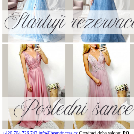
+420 704 726 742
info@beaprincess.cz
Otevírací doba salonu:
PO