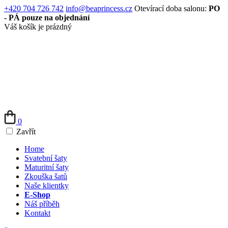
+420 704 726 742
info@beaprincess.cz
Otevírací doba salonu:
PO
- PÁ pouze na objednání
Váš košík je prázdný
0
Zavřít
Home
Svatební šaty
Maturitní šaty
Zkouška šatů
Naše klientky
E-Shop
Náš příběh
Kontakt